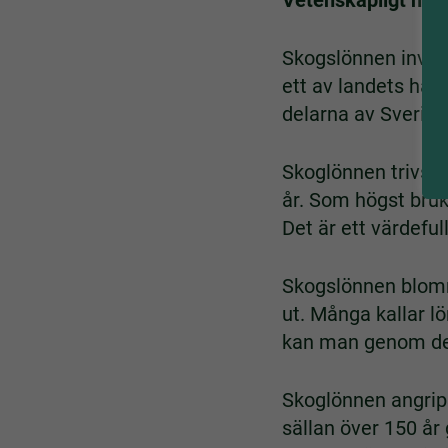
Vetenskapligt na
Skogslönnen invand
ett av landets härd
delarna av Sverige
Skoglönnen trivs p
år. Som högst bruk
Det är ett värdeful
Skogslönnen blomm
ut. Många kallar l
kan man genom des
Skoglönnen angrips
sällan över 150 å