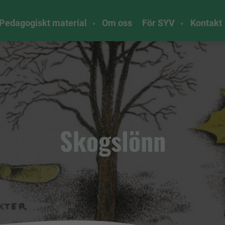
Pedagogiskt material
Om oss
För SYV
Kontakt
Skogslönn