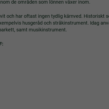
 inom de områden som lönnen växer inom.
ulvit och har oftast ingen tydlig kärnved. Historiskt 
 exempelvis husgeråd och stråkinstrument. Idag anv
parkett, samt musikinstrument.
F: