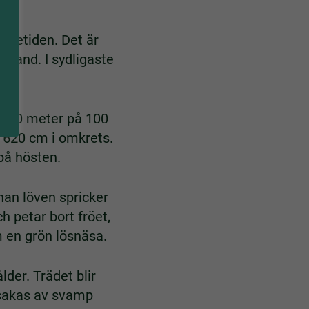
ärmetiden. Det är
rrland. I sydligaste
pt 20 meter på 100
r 620 cm i omkrets.
 på hösten.
an löven spricker
h petar bort fröet,
 en grön lösnäsa.
der. Trädet blir
rsakas av svamp