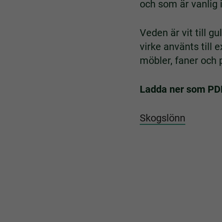
och som är vanlig
Veden är vit till g
virke använts till
möbler, faner och 
Ladda ner som PD
Skogslönn