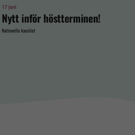
17 juni
12 jun
Nytt inför höstterminen!
Gl
Nationella kansliet
Natione