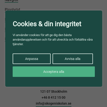
Pinnbröd
Blåbärspannkaka
Cookies & din integritet
Kolbullar
Vi använder cookies för att ge dig den bästa
Hostmedicin och gransirap
användarupplevelsen och för att utveckla och förbättra våra
tjänster.
Anpassa
Avvisa alla
Skogen i Skolan
Acceptera alla
Föreningen Skogen
Box 7022
121 07 Stockholm
+46 8 412 15 00
info@skogeniskolan.se