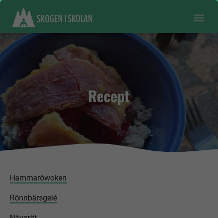
Recept
Hammaröwoken
Rönnbärsgelé
Nävgröt