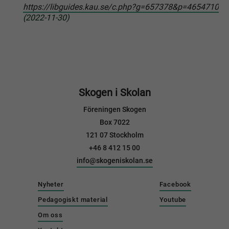
https://libguides.kau.se/c.php?g=657378&p=4654710
(2022-11-30)
Skogen i Skolan
Föreningen Skogen
Box 7022
121 07 Stockholm
+46 8 412 15 00
info@skogeniskolan.se
Nyheter
Facebook
Pedagogiskt material
Youtube
Om oss