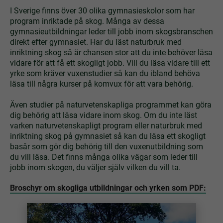
I Sverige finns över 30 olika gymnasieskolor som har
program inriktade på skog. Många av dessa
gymnasieutbildningar leder till jobb inom skogsbranschen
direkt efter gymnasiet. Har du läst naturbruk med
inriktning skog så är chansen stor att du inte behöver läsa
vidare för att få ett skogligt jobb. Vill du läsa vidare till ett
yrke som kräver vuxenstudier så kan du ibland behöva
läsa till några kurser på komvux för att vara behörig.
Även studier på naturvetenskapliga programmet kan göra
dig behörig att läsa vidare inom skog. Om du inte läst
varken naturvetenskapligt program eller naturbruk med
inriktning skog på gymnasiet så kan du läsa ett skogligt
basår som gör dig behörig till den vuxenutbildning som
du vill läsa. Det finns många olika vägar som leder till
jobb inom skogen, du väljer själv vilken du vill ta.
Broschyr om skogliga utbildningar och yrken som PDF: