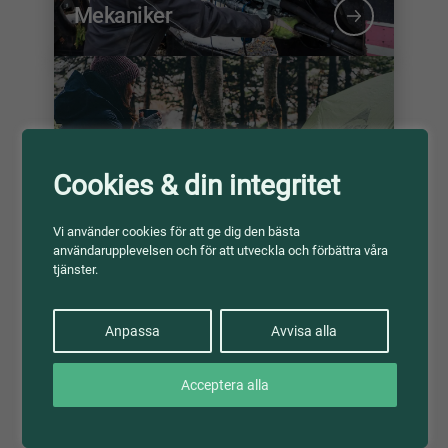
Mekaniker
Natur- och ekoturism
Cookies & din integritet
Vi använder cookies för att ge dig den bästa
användarupplevelsen och för att utveckla och förbättra våra
tjänster.
Anpassa
Avvisa alla
Platskolearbete
Acceptera alla