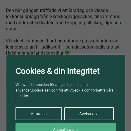
Den här gången träffade vi ett lärarlag och visade
lektionsupplägg från Skolskogryggsäcken, tillsammans
med andra uteaktiviteter med koppling till skog, djur och
natur.
Vi fick ett fantastiskt fint bemötande på skolgården vid
Idenorsskolan i Hudiksvall – och dessutom sällskap av
Hälsinglands landskapsdjur
Tack för ett inspirerande besök!
Cookies & din integritet
Dalarna-Gävleborg
Vi använder cookies för att ge dig den bästa
användarupplevelsen och för att utveckla och förbättra våra
tjänster.
Anpassa
Avvisa alla
Acceptera alla