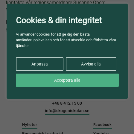
kontakta vår regionsamordnare Susanne Öberg,
susanne@susanneoberg.com
.
Cookies & din integritet
Nominera din klass
Sista datum för nominering har passerat.
Vi använder cookies för att ge dig den bästa
användarupplevelsen och för att utveckla och förbättra våra
tjänster.
Anpassa
Avvisa alla
Skogen i Skolan
Acceptera alla
Föreningen Skogen
Box 7022
121 07 Stockholm
+46 8 412 15 00
info@skogeniskolan.se
Nyheter
Facebook
Pedagogiskt material
Youtube