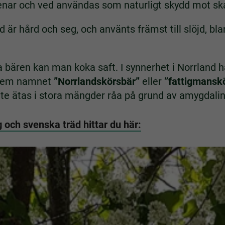
nar och ved användas som naturligt skydd mot sk
 är hård och seg, och använts främst till slöjd, b
 bären kan man koka saft. I synnerhet i Norrland ha
t dem namnet
”Norrlandskörsbär”
eller
”fattigmansk
nte ätas i stora mängder råa på grund av amygdalin
och svenska träd hittar du här: