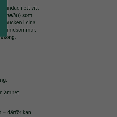
lindad i ett vitt
nymella
)) som
er busken i sina
kring midsommar,
säsong.
ing.
ån ämnet
 – därför kan