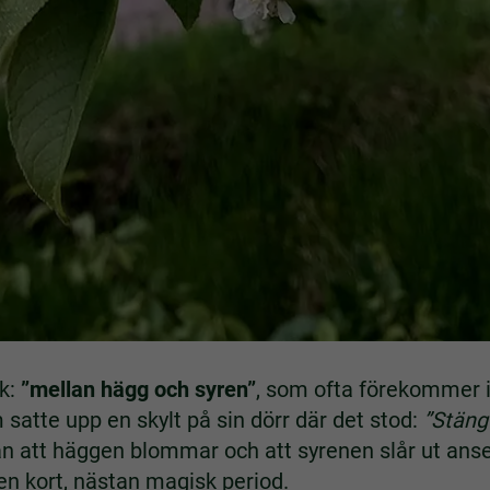
ck:
”mellan hägg och syren”
, som ofta förekommer 
atte upp en skylt på sin dörr där det stod:
”Stäng
n att häggen blommar och att syrenen slår ut ans
en kort, nästan magisk period.