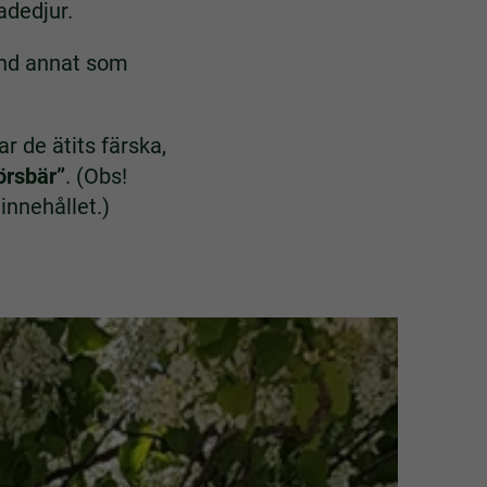
adedjur.
land annat som
r de ätits färska,
örsbär”
. (Obs!
innehållet.)