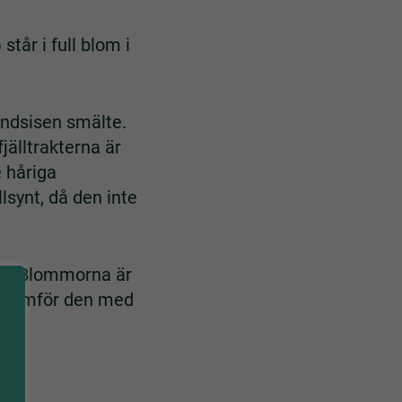
) står i full blom i
landsisen smälte.
fjälltrakterna är
 håriga
synt, då den inte
gen. Blommorna är
ra jämför den med