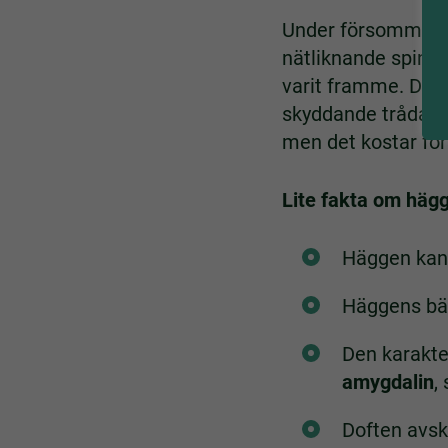
Under försommaren 
nätliknande spinn.
varit framme. De ä
skyddande trådar. 
men det kostar för
Lite fakta om hägg
Häggen kan
Häggens bär 
Den karakte
amygdalin
,
Doften avsk