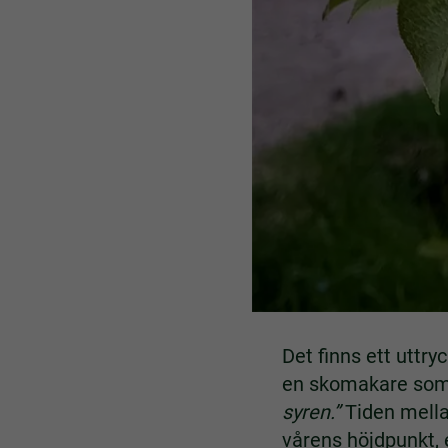
Det finns ett uttry
en skomakare som s
syren.”
Tiden mella
vårens höjdpunkt, 