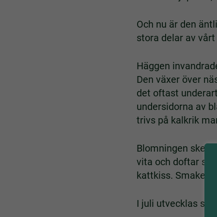
Och nu är den äntl
stora delar av vårt
Häggen invandrade t
Den växer över näst
det oftast undera
undersidorna av bl
trivs på kalkrik ma
Blomningen sker va
vita och doftar st
kattkiss. Smaken ä
I juli utvecklas s