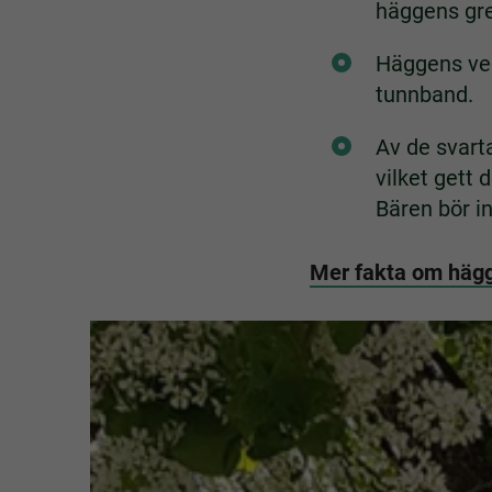
häggens gre
Häggens ved
tunnband.
Av de svarta
vilket get
Bären bör i
Mer fakta om hägg 