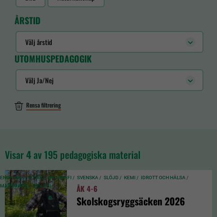
ÅRSTID
Välj årstid
UTOMHUSPEDAGOGIK
Välj Ja/Nej
Rensa filtrering
Visar
4
av 195 pedagogiska material
ENGELSKA /
FYSIK /
GEOGRAFI /
SVENSKA /
SLÖJD /
KEMI /
IDROTT OCH HÄLSA /
MATEMATIK /
BIOLOGI
ÅK 4-6
Skolskogsryggsäcken 2026