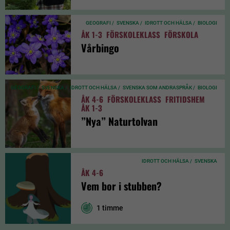
GEOGRAFI /
SVENSKA /
IDROTT OCH HÄLSA /
BIOLOGI
ÅK 1-3
FÖRSKOLEKLASS
FÖRSKOLA
Vårbingo
GEOGRAFI /
SVENSKA /
IDROTT OCH HÄLSA /
SVENSKA SOM ANDRASPRÅK /
BIOLOGI
ÅK 4-6
FÖRSKOLEKLASS
FRITIDSHEM
ÅK 1-3
”Nya” Naturtolvan
IDROTT OCH HÄLSA /
SVENSKA
ÅK 4-6
Vem bor i stubben?
1 timme