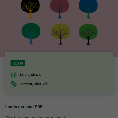
SLÖJD
Åk 7-9, Åk 4-6
Sommar, Höst, Vår
Ladda ner som PDF:
Växtfärgning med naturmaterial