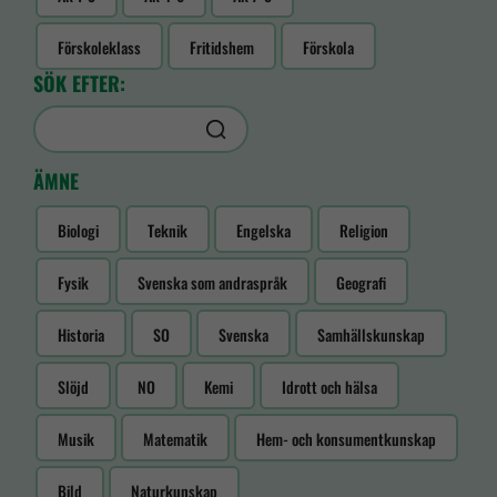
Förskoleklass
Fritidshem
Förskola
SÖK EFTER:
ÄMNE
Biologi
Teknik
Engelska
Religion
Fysik
Svenska som andraspråk
Geografi
Historia
SO
Svenska
Samhällskunskap
Slöjd
NO
Kemi
Idrott och hälsa
Musik
Matematik
Hem- och konsumentkunskap
Bild
Naturkunskap