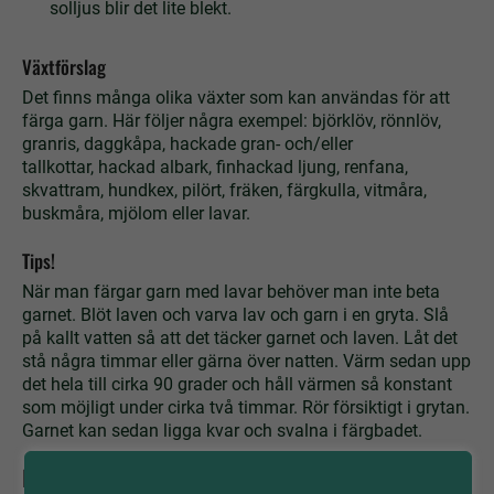
solljus blir det lite blekt.
Växtförslag
Det finns många olika växter som kan användas för att
färga garn. Här följer några exempel: björklöv, rönnlöv,
granris, daggkåpa, hackade gran- och/eller
tallkottar, hackad albark, finhackad ljung, renfana,
skvattram, hundkex, pilört, fräken, färgkulla, vitmåra,
buskmåra, mjölom eller lavar.
Tips!
När man färgar garn med lavar behöver man inte beta
garnet. Blöt laven och varva lav och garn i en gryta. Slå
på kallt vatten så att det täcker garnet och laven. Låt det
stå några timmar eller gärna över natten. Värm sedan upp
det hela till cirka 90 grader och håll värmen så konstant
som möjligt under cirka två timmar. Rör försiktigt i grytan.
Garnet kan sedan ligga kvar och svalna i färgbadet.
Koppling till centralt innehåll i grundskolans kurser