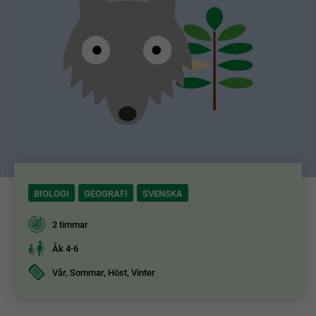
BIOLOGI
GEOGRAFI
SVENSKA
2 timmar
Åk 4-6
Vår, Sommar, Höst, Vinter