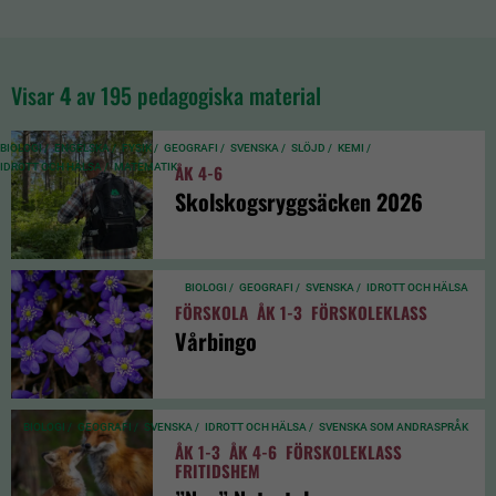
Visar
4
av 195 pedagogiska material
BIOLOGI /
ENGELSKA /
FYSIK /
GEOGRAFI /
SVENSKA /
SLÖJD /
KEMI /
IDROTT OCH HÄLSA /
MATEMATIK
ÅK 4-6
Skolskogsryggsäcken 2026
BIOLOGI /
GEOGRAFI /
SVENSKA /
IDROTT OCH HÄLSA
FÖRSKOLA
ÅK 1-3
FÖRSKOLEKLASS
Vårbingo
BIOLOGI /
GEOGRAFI /
SVENSKA /
IDROTT OCH HÄLSA /
SVENSKA SOM ANDRASPRÅK
ÅK 1-3
ÅK 4-6
FÖRSKOLEKLASS
FRITIDSHEM