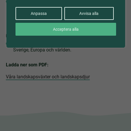
Skönlitteratur för barn och unga från olika tider, från
Sverige, Norden och övriga världen. Lyrik, dramatik,
sagor och myter. Texter som belyser människors
Anpassa
Avvisa alla
villkor och identitets- och livsfrågor.
Acceptera alla
Geografi
Utmärkande drag för några natur- och kulturlandskap i
Sverige, Europa och världen.
Ladda ner som PDF:
Våra landskapsväxter och landskapsdjur