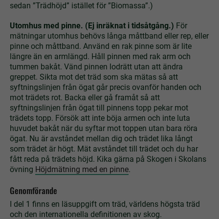
sedan ”Trädhöjd” istället för ”Biomassa”.)
Utomhus med pinne. (Ej inräknat i tidsåtgång.)
För
mätningar utomhus behövs långa måttband eller rep, eller
pinne och måttband. Använd en rak pinne som är lite
längre än en armlängd. Håll pinnen med rak arm och
tummen bakåt. Vänd pinnen lodrätt utan att ändra
greppet. Sikta mot det träd som ska mätas så att
syftningslinjen från ögat går precis ovanför handen och
mot trädets rot. Backa eller gå framåt så att
syftningslinjen från ögat till pinnens topp pekar mot
trädets topp. Försök att inte böja armen och inte luta
huvudet bakåt när du syftar mot toppen utan bara röra
ögat. Nu är avståndet mellan dig och trädet lika långt
som trädet är högt. Mät avståndet till trädet och du har
fått reda på trädets höjd. Kika gärna på Skogen i Skolans
övning
Höjdmätning med en pinne
.
Genomförande
I del 1 finns en läsuppgift om träd, världens högsta träd
och den internationella definitionen av skog.