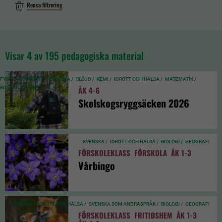
Rensa filtrering
Visar
4
av 195 pedagogiska material
FYSIK /
GEOGRAFI /
SVENSKA /
SLÖJD /
KEMI /
IDROTT OCH HÄLSA /
MATEMATIK /
BIOLOGI /
ENGELSKA
ÅK 4-6
Skolskogsryggsäcken 2026
SVENSKA /
IDROTT OCH HÄLSA /
BIOLOGI /
GEOGRAFI
FÖRSKOLEKLASS
FÖRSKOLA
ÅK 1-3
Vårbingo
SVENSKA /
IDROTT OCH HÄLSA /
SVENSKA SOM ANDRASPRÅK /
BIOLOGI /
GEOGRAFI
FÖRSKOLEKLASS
FRITIDSHEM
ÅK 1-3