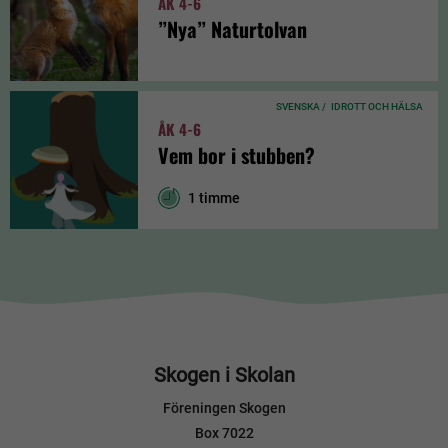
ÅK 4-6
”Nya” Naturtolvan
SVENSKA /
IDROTT OCH HÄLSA
ÅK 4-6
Vem bor i stubben?
1 timme
Skogen i Skolan
Föreningen Skogen
Box 7022