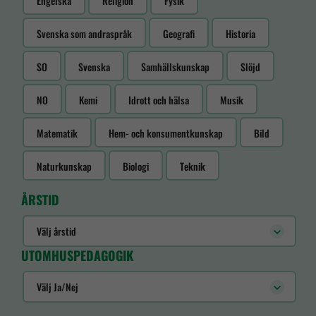
Engelska
Religion
Fysik
Svenska som andraspråk
Geografi
Historia
SO
Svenska
Samhällskunskap
Slöjd
NO
Kemi
Idrott och hälsa
Musik
Matematik
Hem- och konsumentkunskap
Bild
Naturkunskap
Biologi
Teknik
ÅRSTID
Välj årstid
UTOMHUSPEDAGOGIK
Välj Ja/Nej