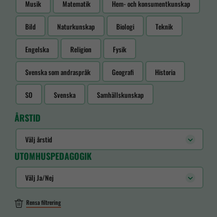
Musik
Matematik
Hem- och konsumentkunskap
Bild
Naturkunskap
Biologi
Teknik
Engelska
Religion
Fysik
Svenska som andraspråk
Geografi
Historia
SO
Svenska
Samhällskunskap
ÅRSTID
Välj årstid
UTOMHUSPEDAGOGIK
Välj Ja/Nej
Rensa filtrering