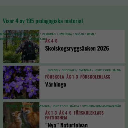
Visar
4
av 195 pedagogiska material
BIOLOGI /
ENGELSKA /
FYSIK /
GEOGRAFI /
SVENSKA /
SLÖJD /
KEMI /
IDROTT OCH HÄLSA /
MATEMATIK
ÅK 4-6
Skolskogsryggsäcken 2026
BIOLOGI /
GEOGRAFI /
SVENSKA /
IDROTT OCH HÄLSA
FÖRSKOLA
ÅK 1-3
FÖRSKOLEKLASS
Vårbingo
BIOLOGI /
GEOGRAFI /
SVENSKA /
IDROTT OCH HÄLSA /
SVENSKA SOM ANDRASPRÅK
ÅK 1-3
ÅK 4-6
FÖRSKOLEKLASS
FRITIDSHEM
”Nya” Naturtolvan