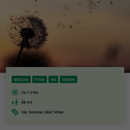
BIOLOGI
FYSIK
NO
TEKNIK
Ca 1-2 tim
Åk 4-6
Vår, Sommar, Höst, Vinter