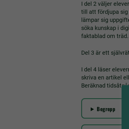
I del 2 väljer elev
till att fördjupa s
lämpar sig uppgift
söka kunskap i digi
faktablad om träd.
Del 3 är ett själv
I del 4 läser elev
skriva en artikel 
Beräknad tidsåtgå
Begrepp