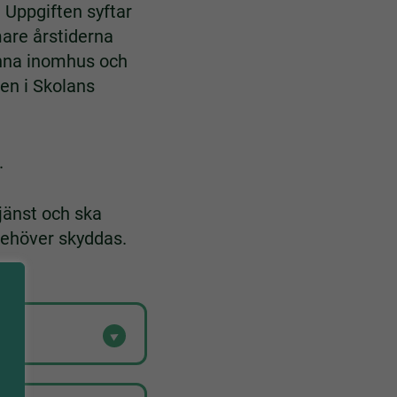
. Uppgiften syftar
rmare årstiderna
anna inomhus och
gen i Skolans
.
jänst och ska
 behöver skyddas.