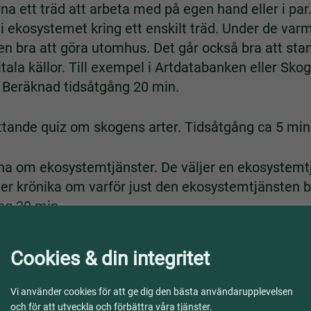
erna ett träd att arbeta med på egen hand eller i par
ig i ekosystemet kring ett enskilt träd. Under de va
en bra att göra utomhus. Det går också bra att st
tala källor. Till exempel i Artdatabanken eller Sko
 Beräknad tidsåtgång 20 min.
rättande quiz om skogens arter. Tidsåtgång ca 5 min
erna om ekosystemtjänster. De väljer en ekosystemt
eller krönika om varför just den ekosystemtjänsten
ng 20 min.
Cookies & din integritet
Vi använder cookies för att ge dig den bästa användarupplevelsen
och för att utveckla och förbättra våra tjänster.