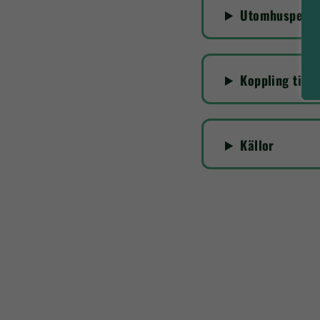
Utomhuspedago
Koppling till 
Källor