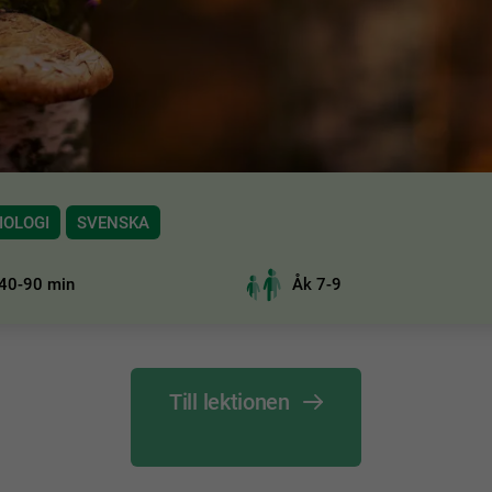
IOLOGI
SVENSKA
40-90 min
Åk 7-9
Till lektionen