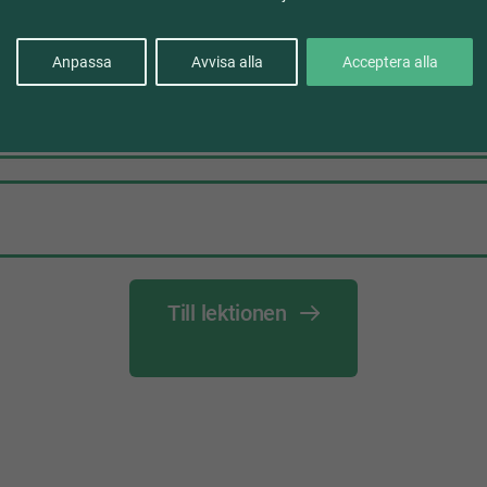
gik, variation och fördjupning
Anpassa
Avvisa alla
Acceptera alla
läroplanen och de globala målen
Till lektionen