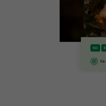
NO
B
Ca 