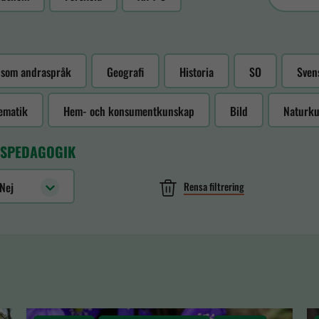
 som andraspråk
Geografi
Historia
SO
Sven
ematik
Hem- och konsumentkunskap
Bild
Naturk
SPEDAGOGIK
Rensa filtrering
/Nej