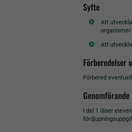
Syfte
Att utveckl
organismer 
Att utveckl
Förberedelser 
Förbered eventuell
Genomförande
I del 1 läser eleve
fördjupningsuppgift