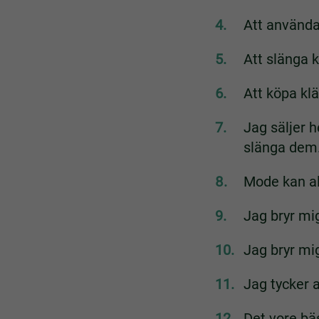
Att använda
Att slänga k
Att köpa klä
Jag säljer h
slänga dem
Mode kan ald
Jag bryr mi
Jag bryr mig
Jag tycker 
Det vore bä