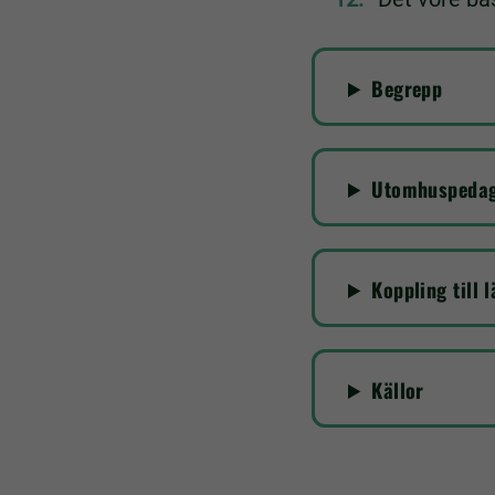
Begrepp
Utomhuspedago
Koppling till 
Källor