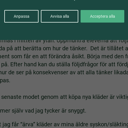
lass. Det går utmärkt att göra det här momentet u
Anpassa
Avvisa alla
Acceptera alla
yra hörn och låt hörnen representera JA, NEJ, KAN
ll det hörn som representerar deras åsikt. Mellan f
amlas i mitten av ytan. Uppmuntra eleverna att följ
a på att berätta om hur de tänker. Det är tillåtet at
ent som får en att förändra åsikt. Börja med den 
a på. Efter hand kan du ställa följdfrågor för att fö
hur de ser på konsekvenser av att alla tänker likada
pas.
t senaste modet genom att köpa nya kläder är vikti
er själv vad jag tycker är snyggt.
t jag får “ärva” kläder av mina äldre syskon/släkti