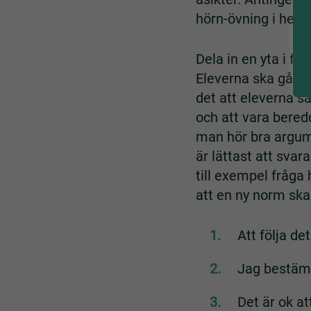
hörn-övning i helk
Dela in en yta i f
Eleverna ska gå ti
det att eleverna s
och att vara beredd
man hör bra argum
är lättast att svar
till exempel fråga 
att en ny norm ska
Att följa de
Jag bestämm
Det är ok at