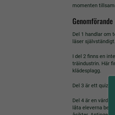
momenten tillsamma
Genomförande
Del 1 handlar om te
läser självständigt
I del 2 finns en in
träindustrin. Här 
klädesplagg.
Del 3 är ett quiz b
Del 4 är en värder
låta eleverna bearb
åsikter. Antingen l