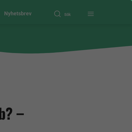
Nyhetsbrev
Sök
b? –