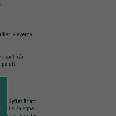
s.
ilier. Eleverna
h spill från
 på ett
n. Syftet är att
sikt i sina egna
 så gör ni en fyra