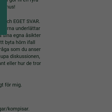
tomhus!
SKE och EGET SVAR.
rågorna underlättar
a sina egna åsikter
t byta hörn ifall
fråga som du anser
rdjupa diskussionen,
nt eller hur de tror
gt för mig.
ngar/kompisar.