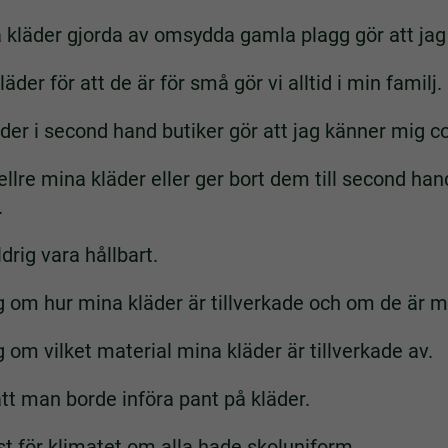
 kläder gjorda av omsydda gamla plagg gör att jag
läder för att de är för små gör vi alltid i min familj.
der i second hand butiker gör att jag känner mig co
ellre mina kläder eller ger bort dem till second hand,
.
rig vara hållbart.
g om hur mina kläder är tillverkade och om de är m
 om vilket material mina kläder är tillverkade av.
att man borde införa pant på kläder.
st för klimatet om alla hade skoluniform.