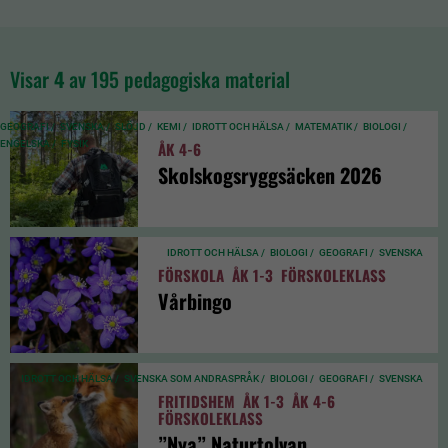
Visar
4
av 195 pedagogiska material
GEOGRAFI /
SVENSKA /
SLÖJD /
KEMI /
IDROTT OCH HÄLSA /
MATEMATIK /
BIOLOGI /
ENGELSKA /
FYSIK
ÅK 4-6
Skolskogsryggsäcken 2026
IDROTT OCH HÄLSA /
BIOLOGI /
GEOGRAFI /
SVENSKA
FÖRSKOLA
ÅK 1-3
FÖRSKOLEKLASS
Vårbingo
IDROTT OCH HÄLSA /
SVENSKA SOM ANDRASPRÅK /
BIOLOGI /
GEOGRAFI /
SVENSKA
FRITIDSHEM
ÅK 1-3
ÅK 4-6
FÖRSKOLEKLASS
”Nya” Naturtolvan