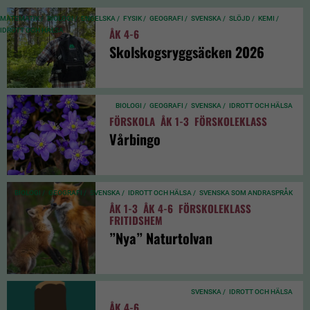
MATEMATIK /
BIOLOGI /
ENGELSKA /
FYSIK /
GEOGRAFI /
SVENSKA /
SLÖJD /
KEMI /
IDROTT OCH HÄLSA
ÅK 4-6
Skolskogsryggsäcken 2026
BIOLOGI /
GEOGRAFI /
SVENSKA /
IDROTT OCH HÄLSA
FÖRSKOLA
ÅK 1-3
FÖRSKOLEKLASS
Vårbingo
BIOLOGI /
GEOGRAFI /
SVENSKA /
IDROTT OCH HÄLSA /
SVENSKA SOM ANDRASPRÅK
ÅK 1-3
ÅK 4-6
FÖRSKOLEKLASS
FRITIDSHEM
”Nya” Naturtolvan
SVENSKA /
IDROTT OCH HÄLSA
ÅK 4-6