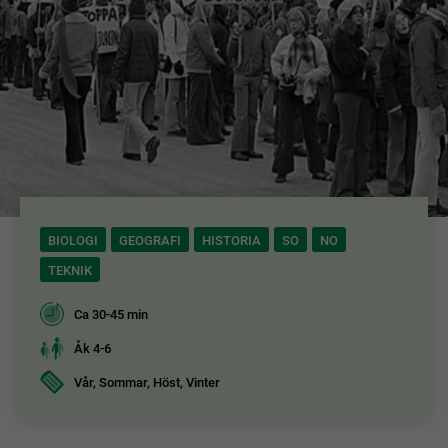
BIOLOGI
GEOGRAFI
HISTORIA
SO
NO
TEKNIK
Ca 30-45 min
Åk 4-6
Vår, Sommar, Höst, Vinter