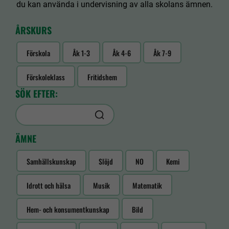
du kan använda i undervisning av alla skolans ämnen.
ÅRSKURS
Förskola
Åk 1-3
Åk 4-6
Åk 7-9
Förskoleklass
Fritidshem
SÖK EFTER:
ÄMNE
Samhällskunskap
Slöjd
NO
Kemi
Idrott och hälsa
Musik
Matematik
Hem- och konsumentkunskap
Bild