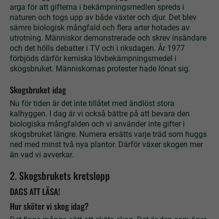
arga för att gifterna i bekämpningsmedlen spreds i
naturen och togs upp av både växter och djur. Det blev
sämre biologisk mångfald och flera arter hotades av
utrotning. Människor demonstrerade och skrev insändare
och det hölls debatter i TV och i riksdagen. År 1977
förbjöds därför kemiska lövbekämpningsmedel i
skogsbruket. Människornas protester hade lönat sig.
Skogsbruket idag
Nu för tiden är det inte tillåtet med ändlöst stora
kalhyggen. I dag är vi också bättre på att bevara den
biologiska mångfalden och vi använder inte gifter i
skogsbruket längre. Numera ersätts varje träd som huggs
ned med minst två nya plantor. Därför växer skogen mer
än vad vi avverkar.
2. Skogsbrukets kretslopp
DAGS ATT LÄSA!
Hur sköter vi skog idag?