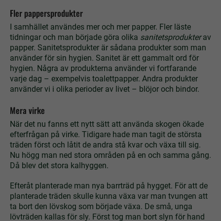
Fler pappersprodukter
I samhället användes mer och mer papper. Fler läste
tidningar och man började göra olika
sanitetsprodukter
av
papper. Sanitetsprodukter är sådana produkter som man
använder för sin hygien. Sanitet är ett gammalt ord för
hygien. Några av produkterna använder vi fortfarande
varje dag – exempelvis toalettpapper. Andra produkter
använder vi i olika perioder av livet – blöjor och bindor.
Mera virke
När det nu fanns ett nytt sätt att använda skogen ökade
efterfrågan på virke. Tidigare hade man tagit de största
träden först och låtit de andra stå kvar och växa till sig.
Nu högg man ned stora områden på en och samma gång.
Då blev det stora kalhyggen.
Efteråt planterade man nya barrträd på hygget. För att de
planterade träden skulle kunna växa var man tvungen att
ta bort den lövskog som började växa. De små, unga
lövträden kallas för sly. Först tog man bort slyn för hand