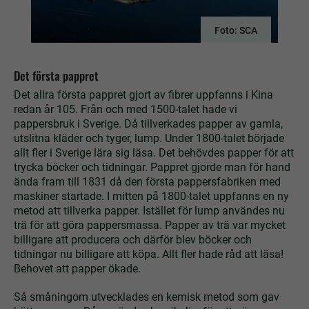
Foto: SCA
Det första pappret
Det allra första pappret gjort av fibrer uppfanns i Kina
redan år 105. Från och med 1500-talet hade vi
pappersbruk i Sverige. Då tillverkades papper av gamla,
utslitna kläder och tyger, lump. Under 1800-talet började
allt fler i Sverige lära sig läsa. Det behövdes papper för att
trycka böcker och tidningar. Pappret gjorde man för hand
ända fram till 1831 då den första pappersfabriken med
maskiner startade. I mitten på 1800-talet uppfanns en ny
metod att tillverka papper. Istället för lump användes nu
trä för att göra pappersmassa. Papper av trä var mycket
billigare att producera och därför blev böcker och
tidningar nu billigare att köpa. Allt fler hade råd att läsa!
Behovet att papper ökade.
Så småningom utvecklades en kemisk metod som gav