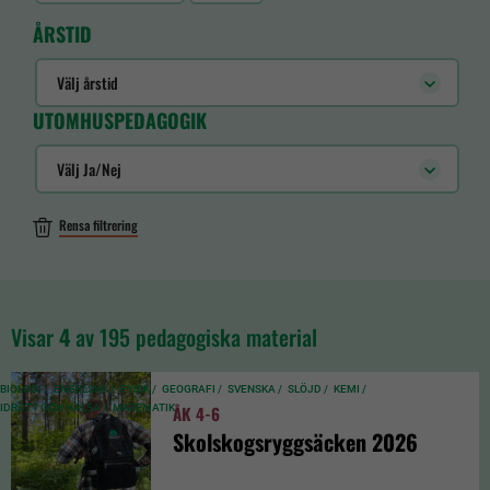
ÅRSTID
Välj årstid
UTOMHUSPEDAGOGIK
Välj Ja/Nej
Rensa filtrering
Visar
4
av 195 pedagogiska material
BIOLOGI /
ENGELSKA /
FYSIK /
GEOGRAFI /
SVENSKA /
SLÖJD /
KEMI /
IDROTT OCH HÄLSA /
MATEMATIK
ÅK 4-6
Skolskogsryggsäcken 2026