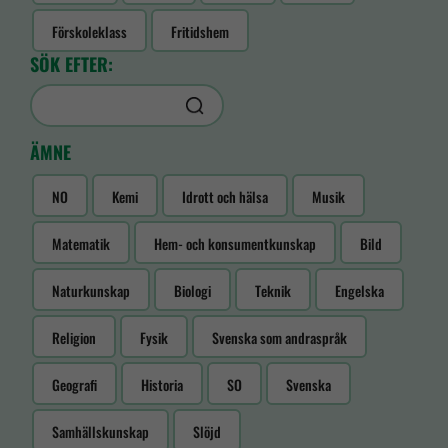
Förskoleklass
Fritidshem
SÖK EFTER:
ÄMNE
NO
Kemi
Idrott och hälsa
Musik
Matematik
Hem- och konsumentkunskap
Bild
Naturkunskap
Biologi
Teknik
Engelska
Religion
Fysik
Svenska som andraspråk
Geografi
Historia
SO
Svenska
Samhällskunskap
Slöjd