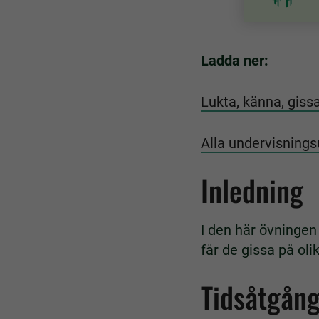
Ladda ner:
Lukta, känna, giss
Alla undervisnings
Inledning
I den här övninge
får de gissa på ol
Tidsåtgån