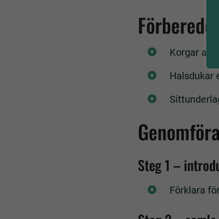
Förberedel
Korgar att 
Halsdukar e
Sittunderla
Genomför
Steg 1 – introd
Förklara för