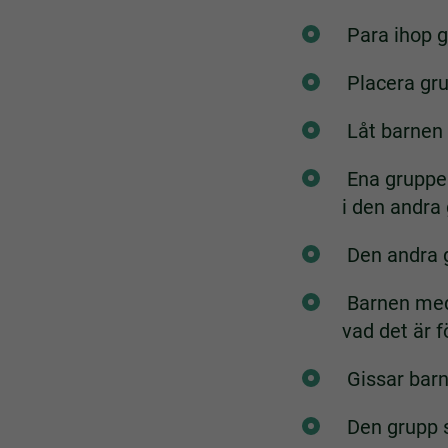
Para ihop g
Placera gru
Låt barnen 
Ena gruppen
i den andra
Den andra g
Barnen med 
vad det är f
Gissar barn
Den grupp s