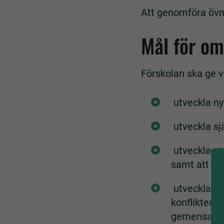
Att genomföra övni
Mål för om
Förskolan ska ge va
utveckla nyf
utveckla sjä
utveckla si
samt att ref
utveckla si
konflikter o
gemensamm