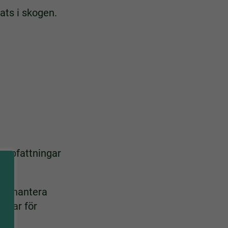
ats i skogen.
 uppfattningar
ta, hantera
nsvar för