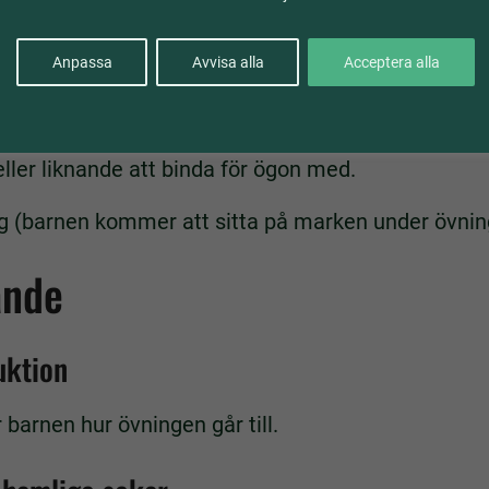
ser – det här behöver du
Anpassa
Avvisa alla
Acceptera alla
lägga föremål i.
ller liknande att binda för ögon med.
g (barnen kommer att sitta på marken under övnin
ande
uktion
 barnen hur övningen går till.