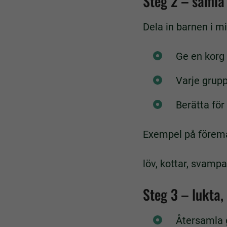
Steg 2 – samla
Dela in barnen i m
Ge en korg t
Varje grupp 
Berätta för
Exempel på föremål
löv, kottar, svampa
Steg 3 – lukta,
Återsamla 