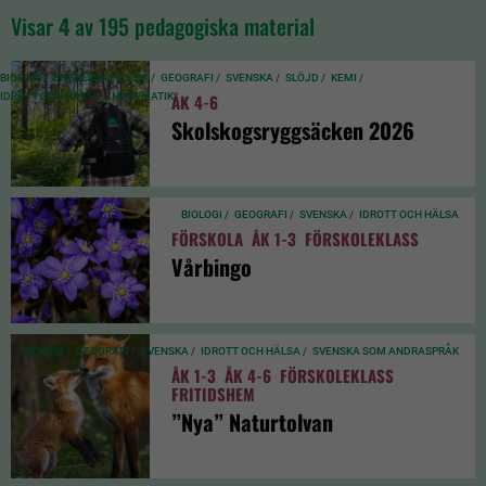
Visar
4
av 195 pedagogiska material
BIOLOGI /
ENGELSKA /
FYSIK /
GEOGRAFI /
SVENSKA /
SLÖJD /
KEMI /
IDROTT OCH HÄLSA /
MATEMATIK
ÅK 4-6
Skolskogsryggsäcken 2026
BIOLOGI /
GEOGRAFI /
SVENSKA /
IDROTT OCH HÄLSA
FÖRSKOLA
ÅK 1-3
FÖRSKOLEKLASS
Vårbingo
BIOLOGI /
GEOGRAFI /
SVENSKA /
IDROTT OCH HÄLSA /
SVENSKA SOM ANDRASPRÅK
ÅK 1-3
ÅK 4-6
FÖRSKOLEKLASS
FRITIDSHEM
”Nya” Naturtolvan