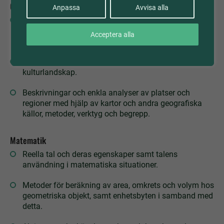
Geografi
Anpassa
Avvisa alla
Digitala och analoga kartor och deras uppbyggnad
med gradnät, färger, symboler och skala. Topografiska
Acceptera alla
och tematiska kartor.
Fältstudier för att undersöka natur- och
kulturlandskap.
Beskrivningar och enkla analyser av platser och
regioner med hjälp av kartor och andra geografiska
källor, metoder, verktyg och begrepp.
Matematik
Reella tal och deras egenskaper samt talens
användning i matematiska situationer.
Metoder för beräkning av area, omkrets och volym hos
geometriska objekt, samt enhetsbyten i samband med
detta.