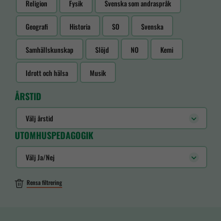
Religion
Fysik
Svenska som andraspråk
Geografi
Historia
SO
Svenska
Samhällskunskap
Slöjd
NO
Kemi
Idrott och hälsa
Musik
ÅRSTID
Välj årstid
UTOMHUSPEDAGOGIK
Välj Ja/Nej
Rensa filtrering