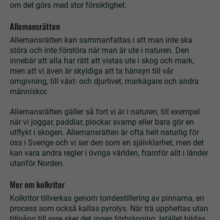
om det görs med stor försiktighet.
Allemansrätten
Allemansrätten kan sammanfattas i att man inte ska
störa och inte förstöra när man är ute i naturen. Den
innebär att alla har rätt att vistas ute i skog och mark,
men att vi även är skyldiga att ta hänsyn till vår
omgivning, till växt- och djurlivet, markägare och andra
människor.
Allemansrätten gäller så fort vi är i naturen, till exempel
när vi joggar, paddlar, plockar svamp eller bara gör en
utflykt i skogen. Allemansrätten är ofta helt naturlig för
oss i Sverige och vi ser den som en självklarhet, men det
kan vara andra regler i övriga världen, framför allt i länder
utanför Norden.
Mer om kolkritor
Kolkritor tillverkas genom torrdestillering av pinnarna, en
process som också kallas pyrolys. När trä upphettas utan
tillgång till syre sker det ingen förbränning. Istället bildas