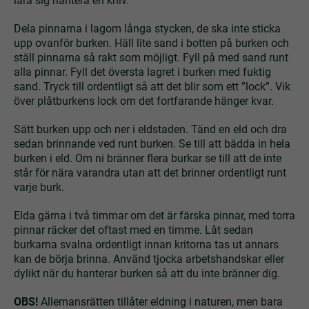
lära sig hantera en kniv.
Dela pinnarna i lagom långa stycken, de ska inte sticka
upp ovanför burken. Häll lite sand i botten på burken och
ställ pinnarna så rakt som möjligt. Fyll på med sand runt
alla pinnar. Fyll det översta lagret i burken med fuktig
sand. Tryck till ordentligt så att det blir som ett ”lock”. Vik
över plåtburkens lock om det fortfarande hänger kvar.
Sätt burken upp och ner i eldstaden. Tänd en eld och dra
sedan brinnande ved runt burken. Se till att bädda in hela
burken i eld. Om ni bränner flera burkar se till att de inte
står för nära varandra utan att det brinner ordentligt runt
varje burk.
Elda gärna i två timmar om det är färska pinnar, med torra
pinnar räcker det oftast med en timme. Låt sedan
burkarna svalna ordentligt innan kritorna tas ut annars
kan de börja brinna. Använd tjocka arbetshandskar eller
dylikt när du hanterar burken så att du inte bränner dig.
OBS!
Allemansrätten tillåter eldning i naturen, men bara