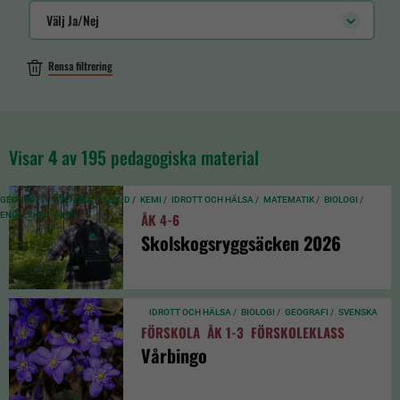
Välj Ja/Nej
Rensa filtrering
Visar
4
av 195 pedagogiska material
GEOGRAFI /
SVENSKA /
SLÖJD /
KEMI /
IDROTT OCH HÄLSA /
MATEMATIK /
BIOLOGI /
ENGELSKA /
FYSIK
ÅK 4-6
Skolskogsryggsäcken 2026
IDROTT OCH HÄLSA /
BIOLOGI /
GEOGRAFI /
SVENSKA
FÖRSKOLA
ÅK 1-3
FÖRSKOLEKLASS
Vårbingo