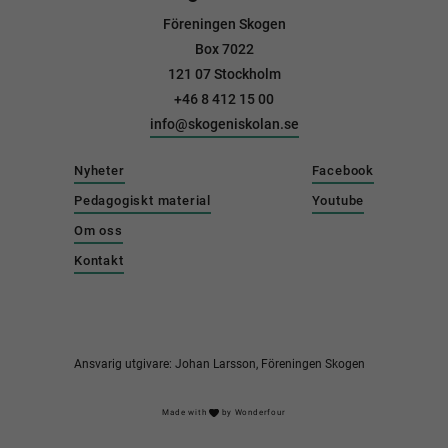
Föreningen Skogen
Box 7022
121 07 Stockholm
+46 8 412 15 00
info@skogeniskolan.se
Nyheter
Facebook
Pedagogiskt material
Youtube
Om oss
Kontakt
Ansvarig utgivare: Johan Larsson, Föreningen Skogen
Made with
by
Wonderfour