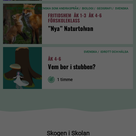
IDROTT OCH HÄLSA /
SVENSKA SOM ANDRASPRÅK /
BIOLOGI /
GEOGRAFI /
SVENSKA
FRITIDSHEM
ÅK 1-3
ÅK 4-6
FÖRSKOLEKLASS
”Nya” Naturtolvan
SVENSKA /
IDROTT OCH HÄLSA
ÅK 4-6
Vem bor i stubben?
1 timme
Skogen i Skolan