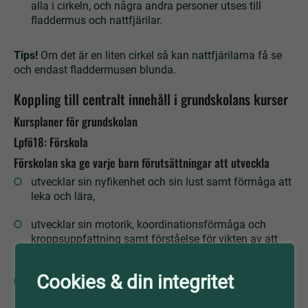
alla i cirkeln, och några andra personer utses till
fladdermus och nattfjärilar.
Tips!
Om det är en liten cirkel så kan nattfjärilarna få se
och endast fladdermusen blunda.
Koppling till centralt innehåll i grundskolans kurser
Kursplaner för grundskolan
Lpfö18: Förskola
Förskolan ska ge varje barn förutsättningar att utveckla
utvecklar sin nyfikenhet och sin lust samt förmåga att
leka och lära,
utvecklar sin motorik, koordinationsförmåga och
kroppsuppfattning samt förståelse för vikten av att
värna om sin hälsa och sitt välbefinnande
Cookies & din integritet
utvecklar sin förståelse för naturvetenskap och
samband i naturen, liksom sitt kunnande om växter,