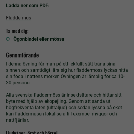
Ladda ner som PDF:
Fladdermus
Ta med dig:
Ögonbindel eller mössa
Genomförande
I denna övning får man på ett lekfullt sätt träna sina
sinnen och samtidigt lära sig hur fladdermöss lyckas hitta
sin föda i nattens mörker. Övningen är lämplig för ca 10-
30 personer.
Alla svenska fladdermöss är insektsätare och hittar sitt
byte med hjälp av ekopejling. Genom att sända ut
högfrekventa läten (ultraljud) och sedan lyssna på ekot
kan fladdermusen lokalisera till exempel myggor och
nattfjärilar.
Ljudvågor, örat och hörsel