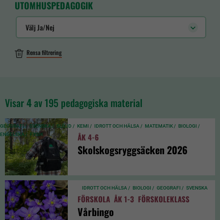
UTOMHUSPEDAGOGIK
Välj Ja/Nej
Rensa filtrering
Visar
4
av 195 pedagogiska material
GEOGRAFI /
SVENSKA /
SLÖJD /
KEMI /
IDROTT OCH HÄLSA /
MATEMATIK /
BIOLOGI /
ENGELSKA /
FYSIK
ÅK 4-6
Skolskogsryggsäcken 2026
IDROTT OCH HÄLSA /
BIOLOGI /
GEOGRAFI /
SVENSKA
FÖRSKOLA
ÅK 1-3
FÖRSKOLEKLASS
Vårbingo