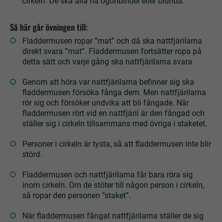
cirkeln. De ska alla ha ögonbindel eller blunda.
Så här går övningen till:
Fladdermusen ropar ”mat” och då ska nattfjärilarna
direkt svara ”mat”. Fladdermusen fortsätter ropa på
detta sätt och varje gång ska nattfjärilarna svara.
Genom att höra var nattfjärilarna befinner sig ska
fladdermusen försöka fånga dem. Men nattfjärilarna
rör sig och försöker undvika att bli fångade. När
fladdermusen rört vid en nattfjäril är den fångad och
ställer sig i cirkeln tillsammans med övriga i staketet.
Personer i cirkeln är tysta, så att fladdermusen inte blir
störd.
Fladdermusen och nattfjärilarna får bara röra sig
inom cirkeln. Om de stöter till någon person i cirkeln,
så ropar den personen ”staket”.
När fladdermusen fångat nattfjärilarna ställer de sig