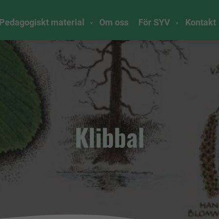
Pedagogiskt material
Om oss
För SYV
Kontakt
Klibbal