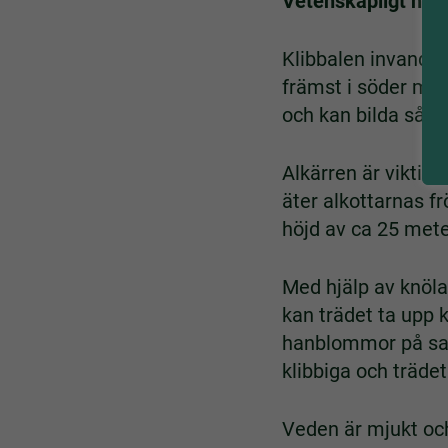
Vetenskapligt nam
Klibbalen invandrad
främst i söder men
och kan bilda så k
Alkärren är viktiga
äter alkottarnas f
höjd av ca 25 mete
Med hjälp av knöla
kan trädet ta upp 
hanblommor på sam
klibbiga och trädet
Veden är mjukt och