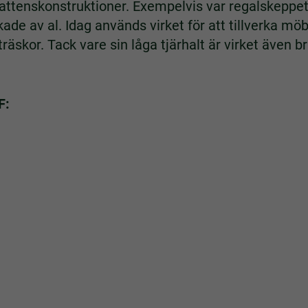
vattenskonstruktioner. Exempelvis var regalskeppe
ade av al. Idag används virket för att tillverka möb
räskor. Tack vare sin låga tjärhalt är virket även bra
F: