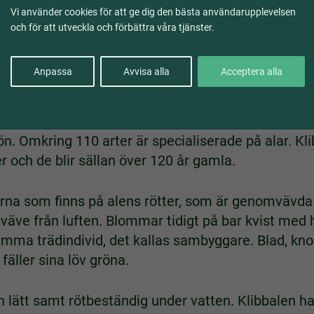
n:
Alnus glutinosa
Vi använder cookies för att ge dig den bästa användarupplevelsen
och för att utveckla och förbättra våra tjänster.
e söderifrån efter istiden, för cirka 8500 år sedan
 finns även spridd längs Norrlandskusten. Den triv
Anpassa
Avvisa alla
Acceptera alla
allande alkärr som på våren står helt översvämma
 livsmiljöer för flera djur och växter, exempelvis f
rön. Omkring 110 arter är specialiserade på alar. Kl
r och de blir sällan över 120 år gamla.
rna som finns på alens rötter, som är genomvävda
kväve från luften. Blommar tidigt på bar kvist med 
ma trädindivid, det kallas sambyggare. Blad, kno
 fäller sina löv gröna.
 lätt samt rötbeständig under vatten. Klibbalen har