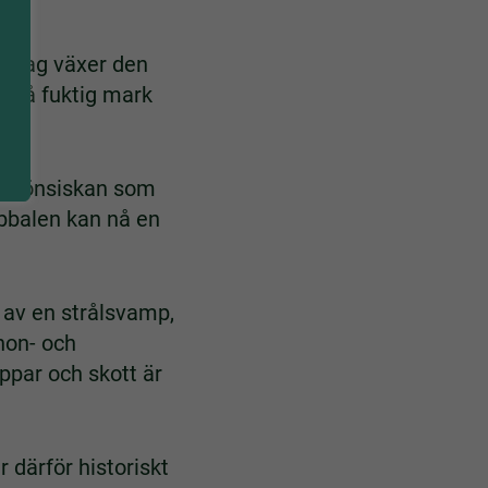
. Idag växer den
s på fuktig mark
de.
ör grönsiskan som
ibbalen kan nå en
 av en strålsvamp,
hon- och
ppar och skott är
 därför historiskt