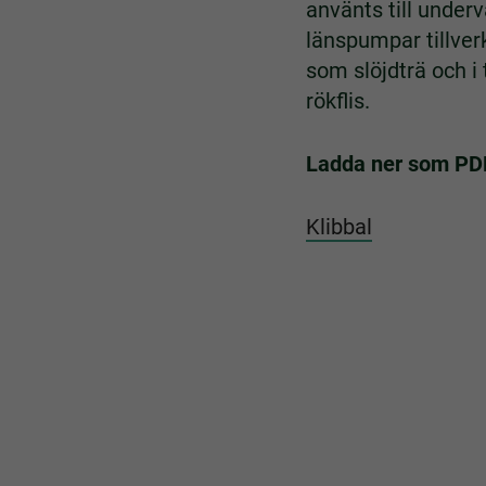
använts till under
länspumpar tillverk
som slöjdträ och i t
rökflis.
Ladda ner som PD
Klibbal