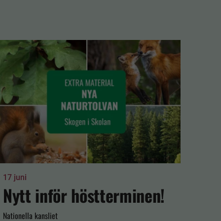
17 juni
12 jun
Nytt inför höstterminen!
Gl
Nationella kansliet
Natione