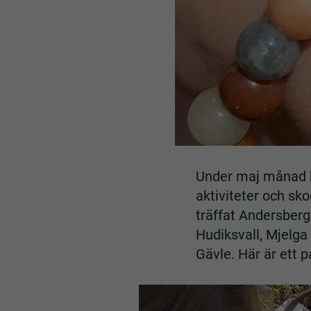
Under maj månad h
aktiviteter och sk
träffat Andersbergs
Hudiksvall, Mjelga
Gävle. Här är ett p