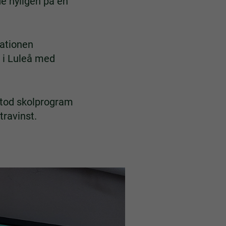
e nyligen på en
vationen
s i Luleå med
tod skolprogram
xtravinst.