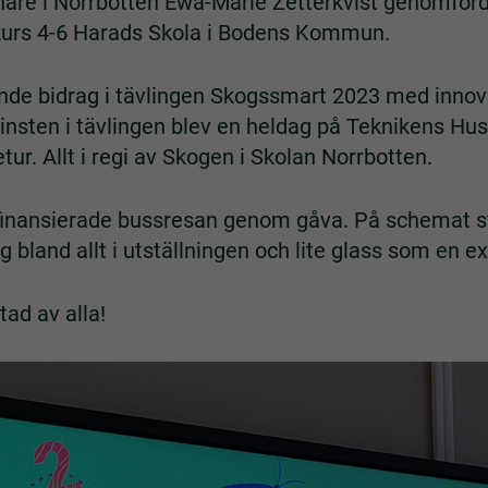
are i Norrbotten Ewa-Marie Zetterkvist genomförd
skurs 4-6 Harads Skola i Bodens Kommun.
ande bidrag i tävlingen Skogssmart 2023 med inno
insten i tävlingen blev en heldag på Teknikens Hu
tur. Allt i regi av Skogen i Skolan Norrbotten.
inansierade bussresan genom gåva. På schemat s
 bland allt i utställningen och lite glass som en e
ad av alla!