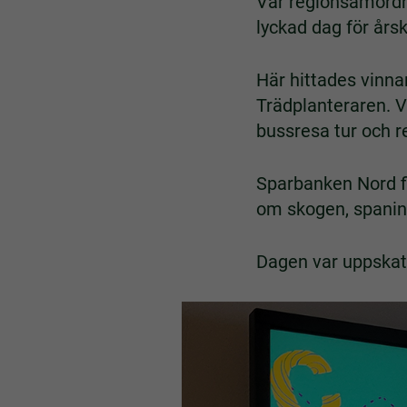
Vår regionsamordn
lyckad dag för år
Här hittades vinn
Trädplanteraren. V
bussresa tur och re
Sparbanken Nord f
om skogen, spaning
Dagen var uppskatt