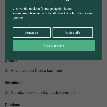
Vi använder cookies för att ge dig den bästa
Vårbyskolan Huddinge kommun
användarupplevelsen och för att utveckla och förbättra våra
tjänster.
Vallaskolan Sala kommun
Vitalisskolan Trosa kommun
Anpassa
Avvisa alla
Åkraskolan Sala kommun
Acceptera alla
Fokusskolan Nyköpings kommun
Örebro
Hovstaskolan Örebro kommun
Värmland
Norrstrandsskolan Karlstads kommun
Götaland