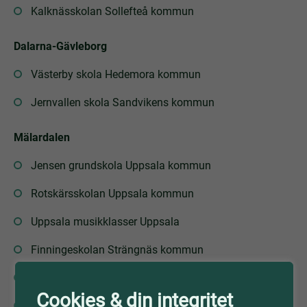
Kalknässkolan Sollefteå kommun
Dalarna-Gävleborg
Västerby skola Hedemora kommun
Jernvallen skola Sandvikens kommun
Mälardalen
Jensen grundskola Uppsala kommun
Rotskärsskolan Uppsala kommun
Uppsala musikklasser Uppsala
Finningeskolan Strängnäs kommun
Europaskolan Stockholm
Cookies & din integritet
Tallkrogens skola Stockholm