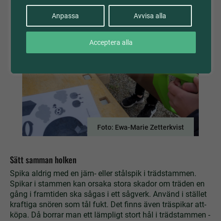
Anpassa
Avvisa alla
Acceptera alla
Foto: Ewa-Marie Zetterkvist
Sätt samman holken
Spika aldrig med en järn- eller stålspik i trädstammen.
Spikar i stammen kan orsaka stora skador om träden en
gång i framtiden ska sågas i ett sågverk. Använd i stället
kraftiga snören som tål fukt. Det ­finns ­även­ träspikar­ att­
köpa.­ Då­ borrar­ man­ ett­ lämpligt ­stort ­hål­ i­ trädstammen ­