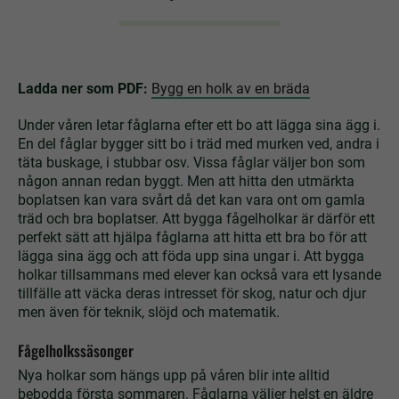
Ladda ner som PDF:
Bygg en holk av en bräda
Under våren letar fåglarna efter ett bo att lägga sina ägg i.
En del fåglar bygger sitt bo i träd med murken ved, andra i
täta buskage, i stubbar osv. Vissa fåglar väljer bon som
någon annan redan byggt. Men att hitta den utmärkta
boplatsen kan vara svårt då det kan vara ont om gamla
träd och bra boplatser. Att bygga fågelholkar är därför ett
perfekt sätt att hjälpa fåglarna att hitta ett bra bo för att
lägga sina ägg och att föda upp sina ungar i. Att bygga
holkar tillsammans med elever kan också vara ett lysande
tillfälle att väcka deras intresset för skog, natur och djur
men även för teknik, slöjd och matematik.
Fågelholkssäsonger
Nya holkar som hängs upp på våren blir inte alltid
bebodda första sommaren. Fåglarna väljer helst en äldre