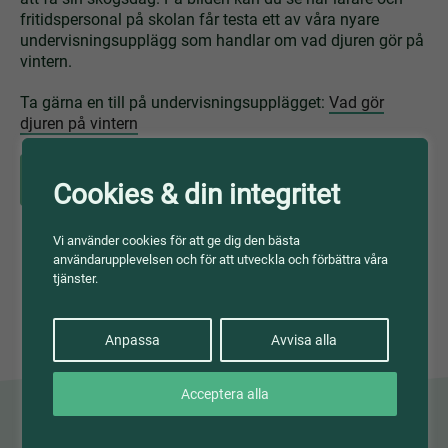
fritidspersonal på skolan får testa ett av våra nyare
undervisningsupplägg som handlar om vad djuren gör på
vintern.
Ta gärna en till på undervisningsupplägget:
Vad gör
djuren på vintern
Västernorrland
Cookies & din integritet
Vi använder cookies för att ge dig den bästa
användarupplevelsen och för att utveckla och förbättra våra
tjänster.
Anpassa
Avvisa alla
Acceptera alla