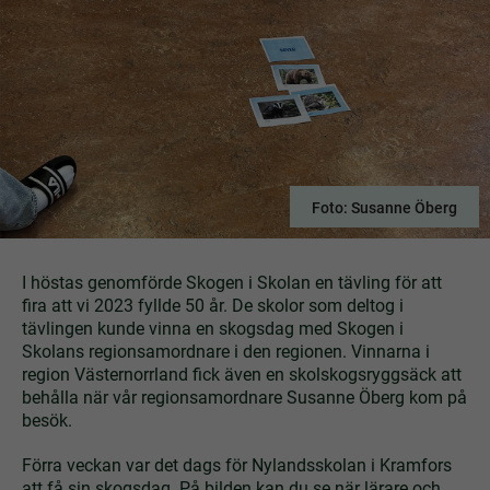
Foto: Susanne Öberg
I höstas genomförde Skogen i Skolan en tävling för att
fira att vi 2023 fyllde 50 år. De skolor som deltog i
tävlingen kunde vinna en skogsdag med Skogen i
Skolans regionsamordnare i den regionen. Vinnarna i
region Västernorrland fick även en skolskogsryggsäck att
behålla när vår regionsamordnare Susanne Öberg kom på
besök.
Förra veckan var det dags för Nylandsskolan i Kramfors
att få sin skogsdag. På bilden kan du se när lärare och