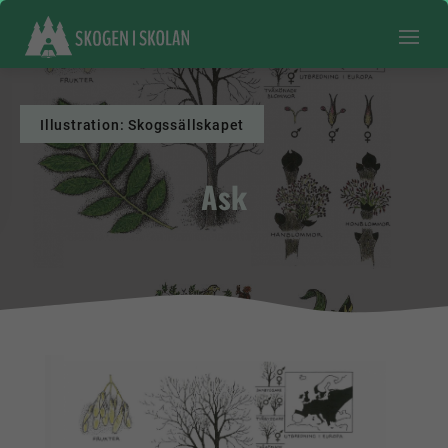
Illustration: Skogssällskapet
Ask