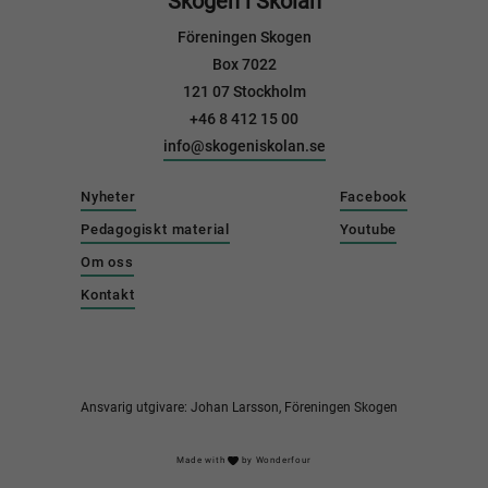
Skogen i Skolan
Föreningen Skogen
Box 7022
121 07 Stockholm
+46 8 412 15 00
info@skogeniskolan.se
Nyheter
Facebook
Pedagogiskt material
Youtube
Om oss
Kontakt
Ansvarig utgivare: Johan Larsson, Föreningen Skogen
Made with
by
Wonderfour