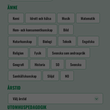
ÄMNE
Kemi
Idrott och hälsa
Musik
Matematik
Hem- och konsumentkunskap
Bild
Naturkunskap
Biologi
Teknik
Engelska
Religion
Fysik
Svenska som andraspråk
Geografi
Historia
SO
Svenska
Samhällskunskap
Slöjd
NO
ÅRSTID
Välj årstid
UTOMHUSPEDAGOGIK