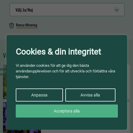
Välj Ja/Nej
Rensa filtrering
Cookies & din integritet
Visar
4
av 195 pedagogiska material
Vi använder cookies för att ge dig den bästa
BIOLOGI /
ENGELSKA /
FYSIK /
GEOGRAFI /
SVENSKA /
SLÖJD /
KEMI /
användarupplevelsen och för att utveckla och förbättra våra
IDROTT OCH HÄLSA /
MATEMATIK
ÅK 4-6
tjänster.
Skolskogsryggsäcken 2026
Anpassa
Avvisa alla
BIOLOGI /
GEOGRAFI /
SVENSKA /
IDROTT OCH HÄLSA
Acceptera alla
FÖRSKOLA
ÅK 1-3
FÖRSKOLEKLASS
Vårbingo